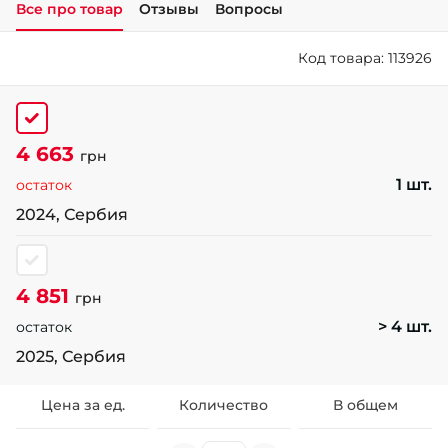
Все про товар
Отзывы
Вопросы
+38 (050)-911-911-2
Код товара: 113926
- Щепкина
+38 (099)-643-33-77
- Тополь
+38 (068)-923-74-19
4 663
- Калиновая
грн
1 шт.
остаток
2024, Сербия
4 851
грн
> 4 шт.
остаток
2025, Сербия
Цена за ед.
Количество
В общем