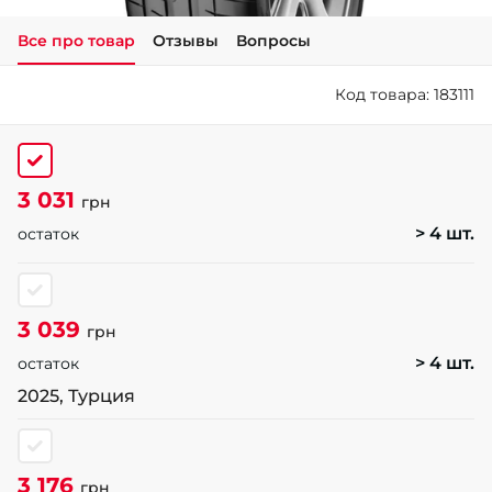
Все про товар
Отзывы
Вопросы
+38 (050)-911-911-2
- Щепкина
Код товара: 183111
+38 (099)-643-33-77
- Тополь
+38 (068)-923-74-19
- Калиновая
3 031
грн
> 4 шт.
остаток
3 039
грн
> 4 шт.
остаток
2025, Турция
3 176
грн