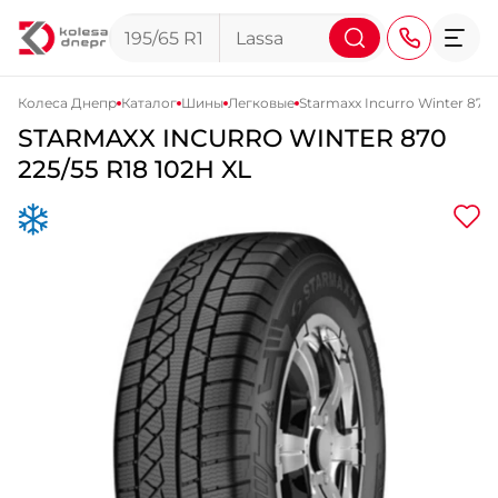
Колеса Днепр
Каталог
Шины
Легковые
Starmaxx Incurro Winter 870
STARMAXX
INCURRO WINTER 870
+38 (068) 911-911-4
225/55 R18 102H XL
+38 (050) 911-911-4
+38 (067) 113-44-44
+38 (095) 276-44-44
+38 (067) 911-14-14
- на Щепкина
+38 (098) 911-911-0
- на Тополе
+38 (098) 911-911-4
- на Калиновой
+38 (077) 7-184-184
- Донецкое шоссе