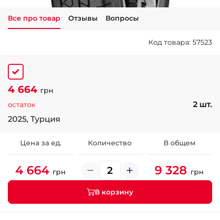
Все про товар
Отзывы
Вопросы
+38 (050)-911-911-2
- Щепкина
Код товара: 57523
+38 (099)-643-33-77
- Тополь
+38 (068)-923-74-19
- Калиновая
4 664
грн
2 шт.
остаток
2025, Турция
Цена за ед.
Количество
В общем
4 664
9 328
грн
грн
В корзину