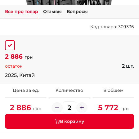
Все про товар
Отзывы
Вопросы
+38 (050)-911-911-2
- Щепкина
Код товара: 309336
+38 (099)-643-33-77
- Тополь
+38 (068)-923-74-19
- Калиновая
2 886
грн
2 шт.
остаток
2025, Китай
Цена за ед.
Количество
В общем
2 886
5 772
грн
грн
В корзину