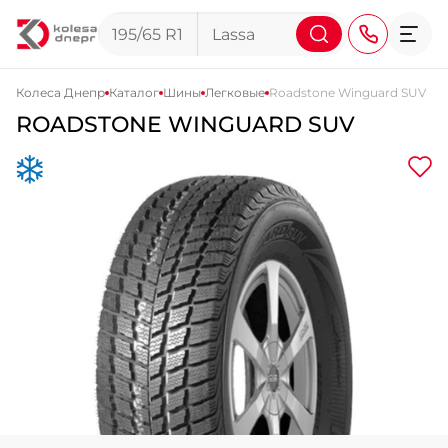
Колеса Днепр
Каталог
Шины
Легковые
Roadstone Winguard SUV
ROADSTONE WINGUARD SUV
+38 (068) 911-911-4
+38 (050) 911-911-4
+38 (067) 113-44-44
+38 (095) 276-44-44
+38 (067) 911-14-14
- на Щепкина
+38 (098) 911-911-0
- на Тополе
+38 (098) 911-911-4
- на Калиновой
+38 (077) 7-184-184
- Донецкое шоссе