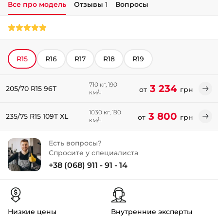
Все про модель
Отзывы
1
Вопросы
+38 (050)-911-911-2
- Щепкина
+38 (099)-643-33-77
- Тополь
R15
R16
R17
R18
R19
+38 (068)-923-74-19
- Калиновая
710 кг, 190
3 234
205/70 R15 96T
от
грн
км/ч
1030 кг, 190
3 800
235/75 R15 109T XL
от
грн
км/ч
Есть вопросы?
Спросите у специалиста
+38 (068) 911 - 91 - 14
Низкие цены
Внутренние эксперты