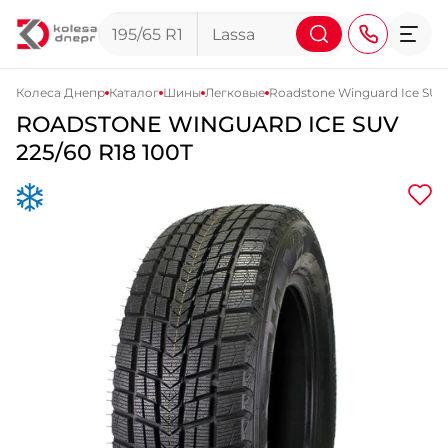
Колеса Днепр
Каталог
Шины
Легковые
Roadstone Winguard Ice SUV
ROADSTONE
WINGUARD ICE SUV
+38 (068) 911-911-4
225/60 R18 100T
+38 (050) 911-911-4
+38 (067) 113-44-44
+38 (095) 276-44-44
+38 (067) 911-14-14
- на Щепкина
+38 (098) 911-911-0
- на Тополе
+38 (098) 911-911-4
- на Калиновой
+38 (077) 7-184-184
- Донецкое шоссе