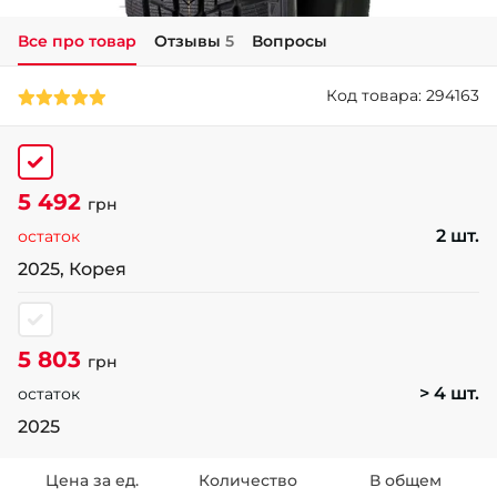
Все про товар
Отзывы
5
Вопросы
+38 (050)-911-911-2
- Щепкина
Код товара: 294163
+38 (099)-643-33-77
- Тополь
+38 (068)-923-74-19
- Калиновая
5 492
грн
2 шт.
остаток
2025, Корея
5 803
грн
> 4 шт.
остаток
2025
Цена за ед.
Количество
В общем