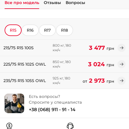
Все про модель
Отзывы
Вопросы
+38 (050)-911-911-2
- Щепкина
+38 (099)-643-33-77
R15
R16
R17
R18
- Тополь
+38 (068)-923-74-19
- Калиновая
800 кг, 180
3 477
215/75 R15 100S
грн
км/ч
850 кг, 180
3 024
225/75 R15 102S OWL
грн
км/ч
925 кг, 180
2 973
235/75 R15 105S OWL
от
грн
км/ч
Есть вопросы?
Спросите у специалиста
+38 (068) 911 - 91 - 14