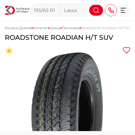
Колеса Днепр
Каталог
Шины
Легковые
Roadstone Roadian H/T SUV
ROADSTONE ROADIAN H/T SUV
+38 (068) 911-911-4
+38 (050) 911-911-4
+38 (067) 113-44-44
+38 (095) 276-44-44
+38 (067) 911-14-14
- на Щепкина
+38 (098) 911-911-0
- на Тополе
+38 (098) 911-911-4
- на Калиновой
+38 (077) 7-184-184
- Донецкое шоссе