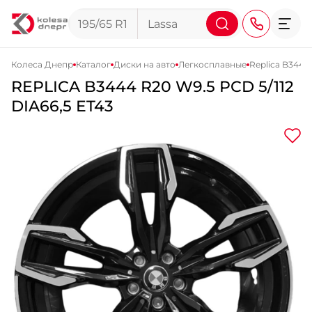
Колеса Днепр
Каталог
Диски на авто
Легкосплавные
Replica B3444
REPLICA
B3444
R20 W9.5 PCD 5/112
+38 (068) 911-911-4
DIA66,5 ET43
+38 (050) 911-911-4
+38 (067) 113-44-44
+38 (095) 276-44-44
+38 (067) 911-14-14
- на Щепкина
+38 (098) 911-911-0
- на Тополе
+38 (098) 911-911-4
- на Калиновой
+38 (077) 7-184-184
- Донецкое шоссе