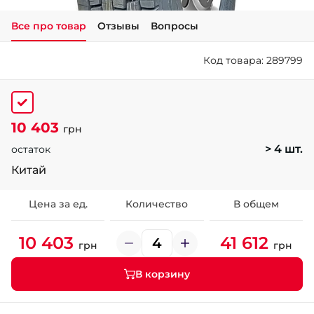
Все про товар
Отзывы
Вопросы
+38 (050)-911-911-2
- Щепкина
Код товара: 289799
+38 (099)-643-33-77
- Тополь
+38 (068)-923-74-19
- Калиновая
10 403
грн
> 4 шт.
остаток
Китай
Цена за ед.
Количество
В общем
10 403
41 612
грн
грн
В корзину