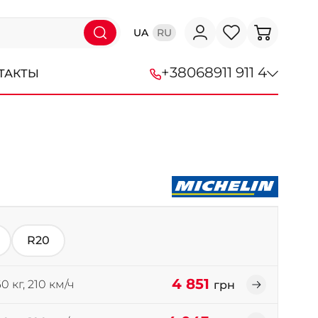
UA
RU
+38
068
911 911 4
ТАКТЫ
+38 (068) 911-911-4
+38 (050) 911-911-4
+38 (067) 113-44-44
+38 (095) 276-44-44
R20
+38 (067) 911-14-14
- на Щепкина
4 851
0 кг, 210 км/ч
грн
+38 (098) 911-911-0
- на Тополе