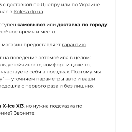
XI3 с доставкой по Днепру или по Украине
 нас в
Kolesa.dp.ua
.
оступен
самовывоз
или
доставка по городу
:
удобное время и место.
ш магазин предоставляет
гарантию
.
яет на поведение автомобиля в целом:
ль, устойчивость, комфорт и даже то,
чувствуете себя в поездках. Поэтому мы
чу” — уточняем параметры авто и ваши
 подошла с первого раза и без лишних
 X-Ice XI3
, но нужна подсказка по
ние? Звоните: