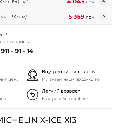
4 043
0 кг, 190 км/ч
грн
+38 (098) 911-911-4
- на Калиновой
5 359
5 кг, 190 км/ч
грн
+38 (077) 7-184-184
- Донецкое шоссе
сы?
+38 (050)-911-911-2
 специалиста
- Щепкина
911 - 91 - 14
+38 (099)-643-33-77
- Тополь
+38 (068)-923-74-19
Внутренние эксперты
- Калиновая
ния цены
Мы знаем нашу продукцию
Легкий возврат
воз
Быстро и без проблем
CHELIN X-ICE XI3