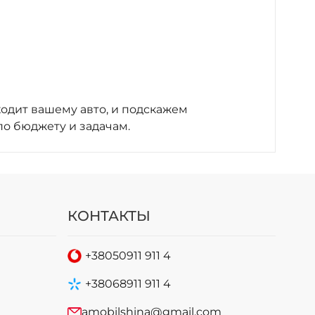
ходит вашему авто, и подскажем
о бюджету и задачам.
КОНТАКТЫ
+38
050
911 911 4
+38
068
911 911 4
amobilshina@gmail.com