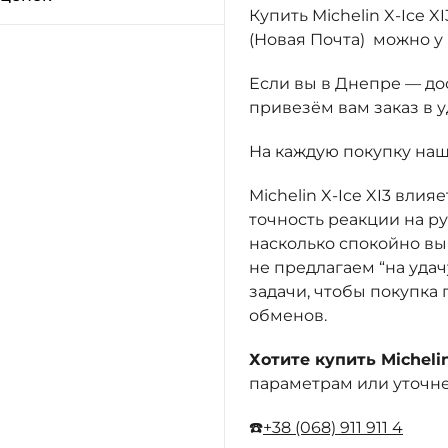
Купить Michelin X-Ice 
(Новая Почта) можно у
Если вы в Днепре — д
привезём вам заказ в 
На каждую покупку на
Michelin X-Ice XI3 вли
точность реакции на ру
насколько спокойно вы 
не предлагаем “на уда
задачи, чтобы покупка
обменов.
Хотите купить Michelin
параметрам или уточне
☎️
+38 (068) 911 911 4