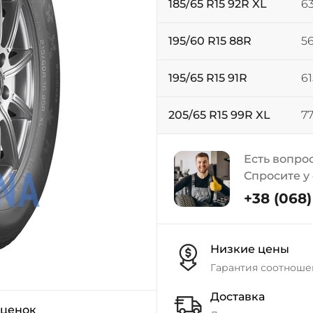
185/65 R15 92R XL
63
195/60 R15 88R
56
195/65 R15 91R
61
205/65 R15 99R XL
77
Есть вопро
Спросите у
+38 (068) 
Низкие цены
Гарантия соотноше
Доставка
оценок