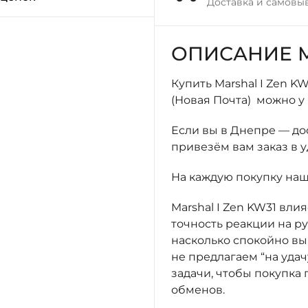
Доставка и самовы
ОПИСАНИЕ M
Купить Marshal I Zen K
(Новая Почта) можно у
Если вы в Днепре — д
привезём вам заказ в 
На каждую покупку на
Marshal I Zen KW31 вли
точность реакции на ру
насколько спокойно вы 
не предлагаем “на уда
задачи, чтобы покупка
обменов.