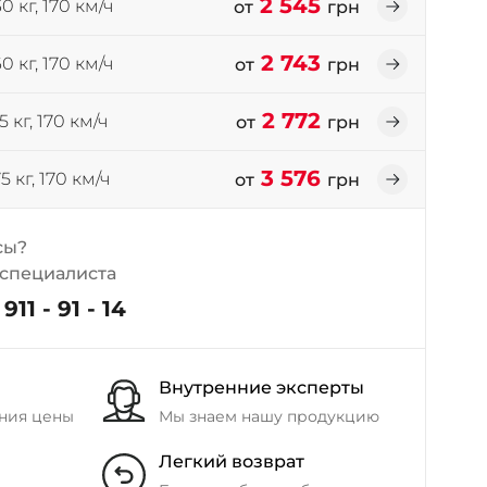
2 545
0 кг, 170 км/ч
от
грн
+38 (098) 911-911-4
- на Калиновой
2 743
0 кг, 170 км/ч
от
грн
+38 (077) 7-184-184
- Донецкое шоссе
2 772
5 кг, 170 км/ч
от
грн
+38 (050)-911-911-2
3 576
- Щепкина
5 кг, 170 км/ч
от
грн
+38 (099)-643-33-77
- Тополь
сы?
+38 (068)-923-74-19
 специалиста
- Калиновая
911 - 91 - 14
Внутренние эксперты
ния цены
Мы знаем нашу продукцию
Легкий возврат