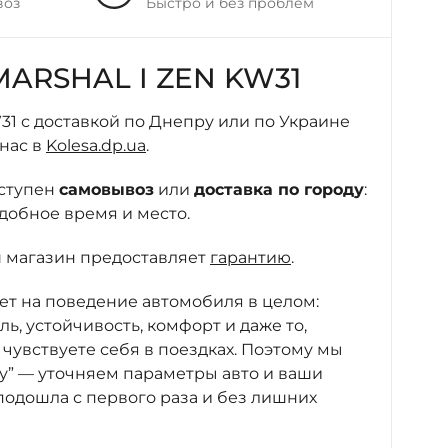
воз
Быстро и без проблем
ARSHAL I ZEN KW31
W31 с доставкой по Днепру или по Украине
 нас в
Kolesa.dp.ua
.
оступен
самовывоз
или
доставка по городу
:
удобное время и место.
ш магазин предоставляет
гарантию
.
яет на поведение автомобиля в целом:
ль, устойчивость, комфорт и даже то,
чувствуете себя в поездках. Поэтому мы
чу” — уточняем параметры авто и ваши
 подошла с первого раза и без лишних