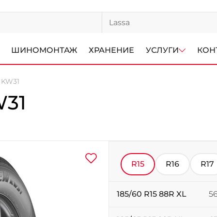
ШИНОМОНТАЖ
ХРАНЕНИЕ
УСЛУГИ
КОН
n KW31
W31
R15
R16
R17
185/60 R15 88R XL
56