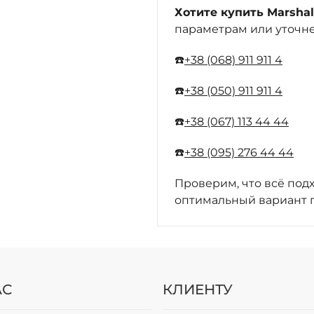
Хотите купить Marshal
параметрам или уточне
☎️
+38 (068) 911 911 4
☎️
+38 (050) 911 911 4
☎️
+38 (067) 113 44 44
☎️
+38 (095) 276 44 44
Проверим, что всё под
оптимальный вариант п
АС
КЛИЕНТУ