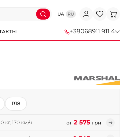
UA
RU
+38
068
911 911 4
ТАКТЫ
+38 (068) 911-911-4
+38 (050) 911-911-4
+38 (067) 113-44-44
+38 (095) 276-44-44
R18
+38 (067) 911-14-14
- на Щепкина
2 575
0 кг, 170 км/ч
от
грн
+38 (098) 911-911-0
- на Тополе