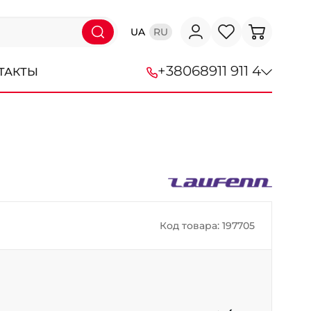
UA
RU
+38
068
911 911 4
ТАКТЫ
+38 (068) 911-911-4
+38 (050) 911-911-4
+38 (067) 113-44-44
+38 (095) 276-44-44
Код товара: 197705
+38 (067) 911-14-14
- на Щепкина
+38 (098) 911-911-0
- на Тополе