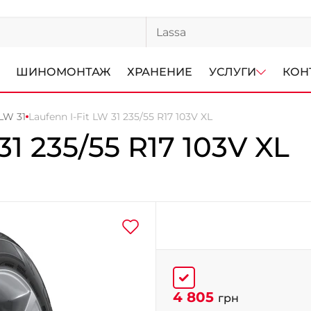
ШИНОМОНТАЖ
ХРАНЕНИЕ
УСЛУГИ
КОН
 LW 31
Laufenn I-Fit LW 31 235/55 R17 103V XL
31
235/55 R17 103V XL
4 805
грн