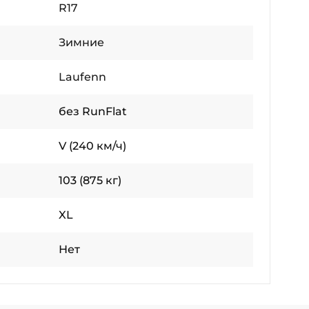
R17
Зимние
Laufenn
без RunFlat
V (240 км/ч)
103 (875 кг)
XL
Нет