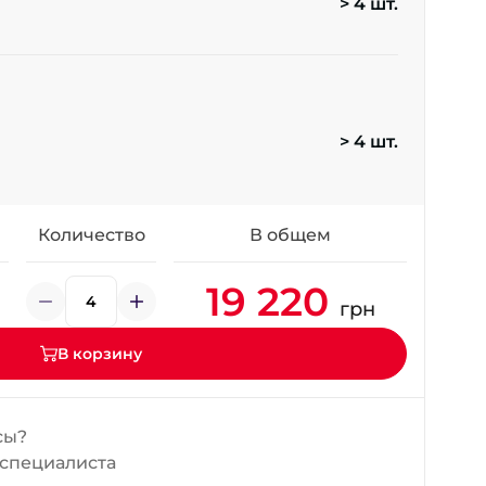
> 4 шт.
+38 (098) 911-911-4
- на Калиновой
+38 (077) 7-184-184
- Донецкое шоссе
> 4 шт.
+38 (050)-911-911-2
- Щепкина
+38 (099)-643-33-77
- Тополь
Количество
В общем
+38 (068)-923-74-19
- Калиновая
19 220
грн
В корзину
сы?
 специалиста