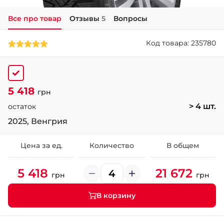
Все про товар
Отзывы
5
Вопросы
+38 (050)-911-911-2
- Щепкина
Код товара: 235780
+38 (099)-643-33-77
- Тополь
+38 (068)-923-74-19
- Калиновая
5 418
грн
> 4 шт.
остаток
2025, Венгрия
Цена за ед.
Количество
В общем
5 418
21 672
грн
грн
В корзину