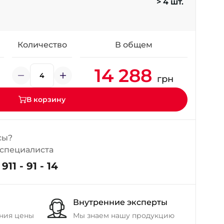
> 4 шт.
+38 (098) 911-911-4
- на Калиновой
+38 (077) 7-184-184
- Донецкое шоссе
Количество
В общем
14 288
+38 (050)-911-911-2
грн
- Щепкина
+38 (099)-643-33-77
В корзину
- Тополь
+38 (068)-923-74-19
- Калиновая
сы?
 специалиста
911 - 91 - 14
Внутренние эксперты
ния цены
Мы знаем нашу продукцию