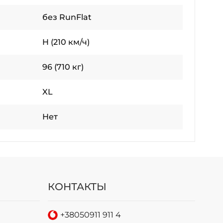
без RunFlat
H (210 км/ч)
96 (710 кг)
XL
Нет
КОНТАКТЫ
+38
050
911 911 4