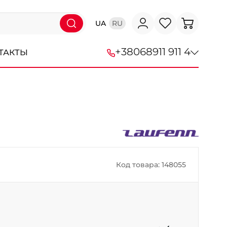
UA
RU
+38
068
911 911 4
ТАКТЫ
+38 (068) 911-911-4
+38 (050) 911-911-4
+38 (067) 113-44-44
+38 (095) 276-44-44
Код товара: 148055
+38 (067) 911-14-14
- на Щепкина
+38 (098) 911-911-0
- на Тополе