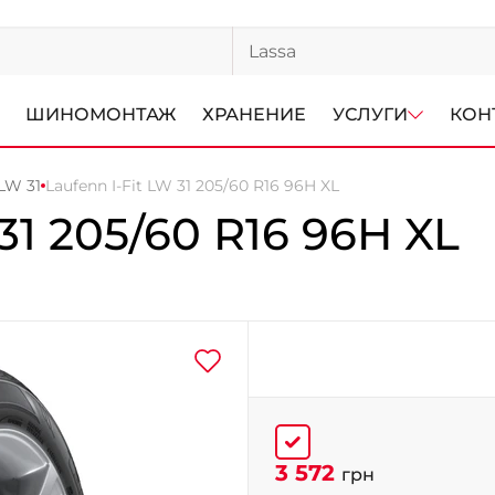
ШИНОМОНТАЖ
ХРАНЕНИЕ
УСЛУГИ
КОН
 LW 31
Laufenn I-Fit LW 31 205/60 R16 96H XL
31
205/60 R16 96H XL
3 572
грн