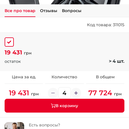
Все про товар
Отзывы
Вопросы
+38 (050)-911-911-2
- Щепкина
Код товара: 311015
+38 (099)-643-33-77
- Тополь
+38 (068)-923-74-19
- Калиновая
19 431
грн
> 4 шт.
остаток
Цена за ед.
Количество
В общем
19 431
77 724
грн
грн
В корзину
Есть вопросы?