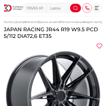
Колеса Днепр
Каталог
Диски на авто
Легкосплавные
Japan racing 
JAPAN RACING
JR44
R19 W9.5 PCD
+38 (068) 911-911-4
5/112 DIA72,6 ET35
+38 (050) 911-911-4
+38 (067) 113-44-44
+38 (095) 276-44-44
+38 (067) 911-14-14
- на Щепкина
+38 (098) 911-911-0
- на Тополе
+38 (098) 911-911-4
- на Калиновой
+38 (077) 7-184-184
- Донецкое шоссе