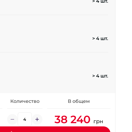
> 4 шт.
+38 (098) 911-911-4
- на Калиновой
+38 (077) 7-184-184
- Донецкое шоссе
> 4 шт.
+38 (050)-911-911-2
- Щепкина
+38 (099)-643-33-77
- Тополь
+38 (068)-923-74-19
- Калиновая
> 4 шт.
Количество
В общем
38 240
грн