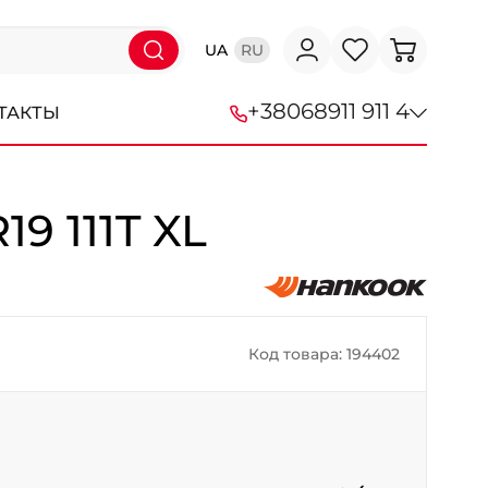
UA
RU
+38
068
911 911 4
ТАКТЫ
+38 (068) 911-911-4
19 111T XL
+38 (050) 911-911-4
+38 (067) 113-44-44
+38 (095) 276-44-44
Код товара: 194402
+38 (067) 911-14-14
- на Щепкина
+38 (098) 911-911-0
- на Тополе