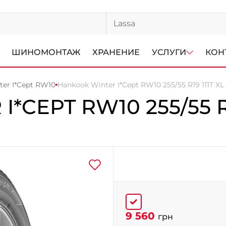
ШИНОМОНТАЖ
ХРАНЕНИЕ
УСЛУГИ
КОН
er I*Cept RW10
Hankook Winter I*Cept RW10 255/55 R19 111T XL
 I*CEPT RW10
255/55 R
9 560
грн