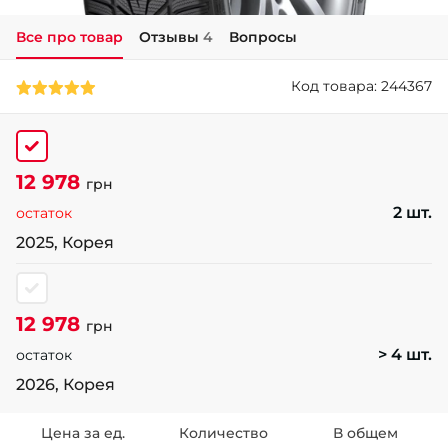
Все про товар
Отзывы
4
Вопросы
+38 (050)-911-911-2
- Щепкина
Код товара: 244367
+38 (099)-643-33-77
- Тополь
+38 (068)-923-74-19
- Калиновая
12 978
грн
2 шт.
остаток
2025, Корея
12 978
грн
> 4 шт.
остаток
2026, Корея
Цена за ед.
Количество
В общем