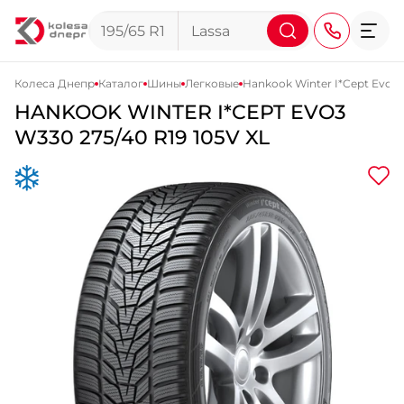
Колеса Днепр
Каталог
Шины
Легковые
Hankook Winter I*Cept Evo3
HANKOOK
WINTER I*CEPT EVO3
+38 (068) 911-911-4
W330
275/40 R19 105V XL
+38 (050) 911-911-4
+38 (067) 113-44-44
+38 (095) 276-44-44
+38 (067) 911-14-14
- на Щепкина
+38 (098) 911-911-0
- на Тополе
+38 (098) 911-911-4
- на Калиновой
+38 (077) 7-184-184
- Донецкое шоссе