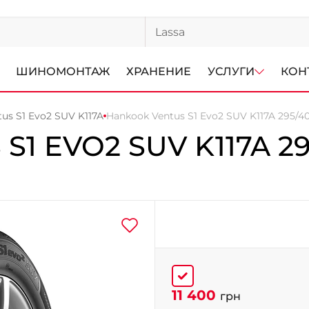
ШИНОМОНТАЖ
ХРАНЕНИЕ
УСЛУГИ
КОН
us S1 Evo2 SUV K117A
Hankook Ventus S1 Evo2 SUV K117A 295/40
S1 EVO2 SUV K117A
29
11 400
грн