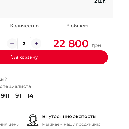
2 шт.
+38 (098) 911-911-4
- на Калиновой
+38 (077) 7-184-184
- Донецкое шоссе
Количество
В общем
22 800
+38 (050)-911-911-2
грн
- Щепкина
+38 (099)-643-33-77
В корзину
- Тополь
+38 (068)-923-74-19
- Калиновая
сы?
 специалиста
911 - 91 - 14
Внутренние эксперты
ния цены
Мы знаем нашу продукцию