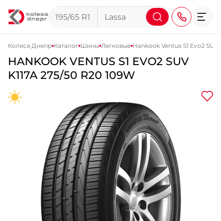
Колеса Днепр
Каталог
Шины
Легковые
Hankook Ventus S1 Evo2 SUV 
HANKOOK
VENTUS S1 EVO2 SUV
+38 (068) 911-911-4
K117A
275/50 R20 109W
+38 (050) 911-911-4
+38 (067) 113-44-44
+38 (095) 276-44-44
+38 (067) 911-14-14
- на Щепкина
+38 (098) 911-911-0
- на Тополе
+38 (098) 911-911-4
- на Калиновой
+38 (077) 7-184-184
- Донецкое шоссе