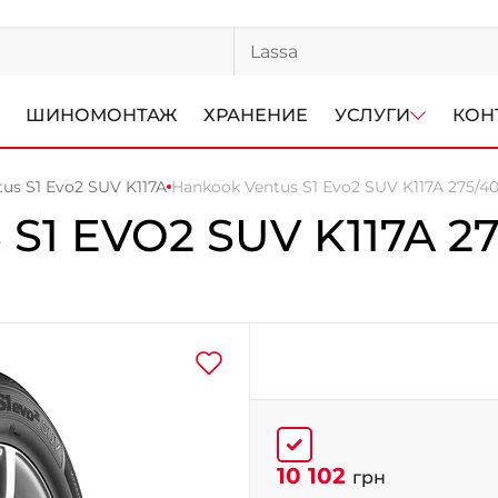
ШИНОМОНТАЖ
ХРАНЕНИЕ
УСЛУГИ
КОН
us S1 Evo2 SUV K117A
Hankook Ventus S1 Evo2 SUV K117A 275/40
S1 EVO2 SUV K117A
27
10 102
грн