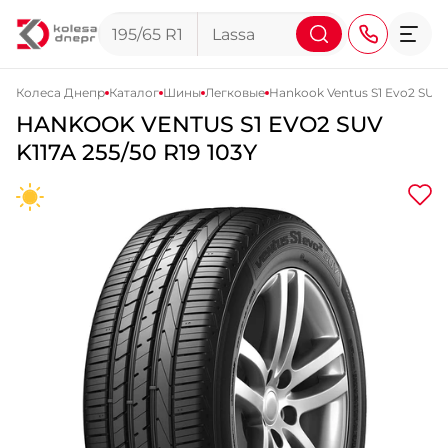
Колеса Днепр
Каталог
Шины
Легковые
Hankook Ventus S1 Evo2 SUV 
HANKOOK
VENTUS S1 EVO2 SUV
+38 (068) 911-911-4
K117A
255/50 R19 103Y
+38 (050) 911-911-4
+38 (067) 113-44-44
+38 (095) 276-44-44
+38 (067) 911-14-14
- на Щепкина
+38 (098) 911-911-0
- на Тополе
+38 (098) 911-911-4
- на Калиновой
+38 (077) 7-184-184
- Донецкое шоссе