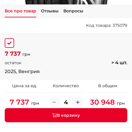
Все про товар
Отзывы
Вопросы
+38 (050)-911-911-2
- Щепкина
Код товара: 375079
+38 (099)-643-33-77
- Тополь
+38 (068)-923-74-19
- Калиновая
7 737
грн
> 4 шт.
остаток
2025, Венгрия
Цена за ед.
Количество
В общем
7 737
30 948
грн
грн
В корзину