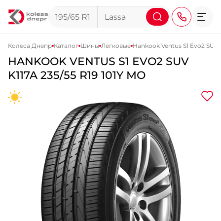
Колеса Днепр
Каталог
Шины
Легковые
Hankook Ventus S1 Evo2 SUV 
HANKOOK
VENTUS S1 EVO2 SUV
+38 (068) 911-911-4
K117A
235/55 R19 101Y MO
+38 (050) 911-911-4
+38 (067) 113-44-44
+38 (095) 276-44-44
+38 (067) 911-14-14
- на Щепкина
+38 (098) 911-911-0
- на Тополе
+38 (098) 911-911-4
- на Калиновой
+38 (077) 7-184-184
- Донецкое шоссе