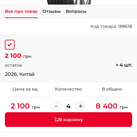
Все про товар
Отзывы
Вопросы
+38 (050)-911-911-2
- Щепкина
Код товара: 188618
+38 (099)-643-33-77
- Тополь
+38 (068)-923-74-19
- Калиновая
2 100
грн
> 4 шт.
остаток
2026, Китай
Цена за ед.
Количество
В общем
2 100
8 400
грн
грн
В корзину