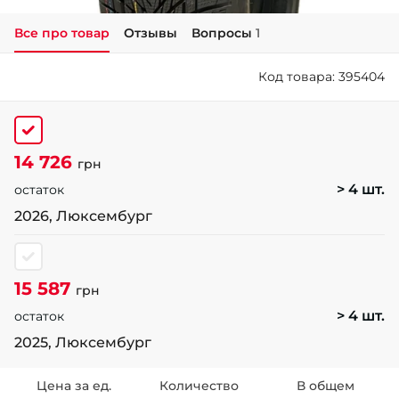
Все про товар
Отзывы
Вопросы
1
+38 (050)-911-911-2
- Щепкина
Код товара: 395404
+38 (099)-643-33-77
- Тополь
+38 (068)-923-74-19
- Калиновая
14 726
грн
> 4 шт.
остаток
2026, Люксембург
15 587
грн
> 4 шт.
остаток
2025, Люксембург
Цена за ед.
Количество
В общем