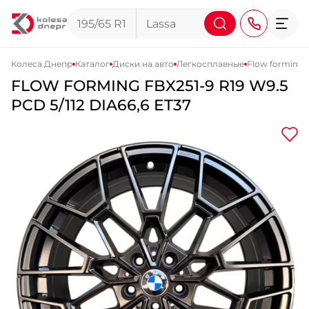
Колеса Днепр
Каталог
Диски на авто
Легкосплавные
Flow forming 
FLOW FORMING
FBX251-9
R19 W9.5
+38 (068) 911-911-4
PCD 5/112 DIA66,6 ET37
+38 (050) 911-911-4
+38 (067) 113-44-44
+38 (095) 276-44-44
+38 (067) 911-14-14
- на Щепкина
+38 (098) 911-911-0
- на Тополе
+38 (098) 911-911-4
- на Калиновой
+38 (077) 7-184-184
- Донецкое шоссе