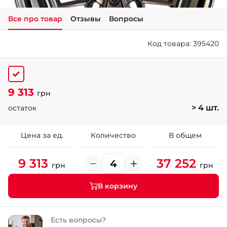
Все про товар
Отзывы
Вопросы
+38 (050)-911-911-2
- Щепкина
Код товара: 395420
+38 (099)-643-33-77
- Тополь
+38 (068)-923-74-19
- Калиновая
9 313
грн
> 4 шт.
остаток
Цена за ед.
Количество
В общем
9 313
37 252
грн
грн
В корзину
Есть вопросы?