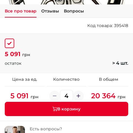
Все про товар
Отзывы
Вопросы
+38 (050)-911-911-2
- Щепкина
Код товара: 395418
+38 (099)-643-33-77
- Тополь
+38 (068)-923-74-19
- Калиновая
5 091
грн
> 4 шт.
остаток
Цена за ед.
Количество
В общем
5 091
20 364
грн
грн
В корзину
Есть вопросы?