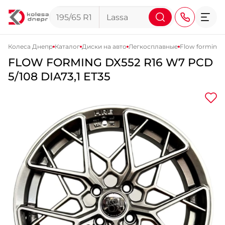
Колеса Днепр
Каталог
Диски на авто
Легкосплавные
Flow forming 
FLOW FORMING
DX552
R16 W7 PCD
+38 (068) 911-911-4
5/108 DIA73,1 ET35
+38 (050) 911-911-4
+38 (067) 113-44-44
+38 (095) 276-44-44
+38 (067) 911-14-14
- на Щепкина
+38 (098) 911-911-0
- на Тополе
+38 (098) 911-911-4
- на Калиновой
+38 (077) 7-184-184
- Донецкое шоссе