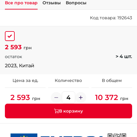
Все про товар
Отзывы
Вопросы
+38 (050)-911-911-2
Код товара: 192643
- Щепкина
+38 (099)-643-33-77
- Тополь
+38 (068)-923-74-19
2 593
- Калиновая
грн
> 4 шт.
остаток
2023, Китай
Цена за ед.
Количество
В общем
2 593
10 372
грн
грн
В корзину