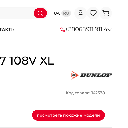
UA
RU
+38
068
911 911 4
ТАКТЫ
+38 (068) 911-911-4
17 108V XL
+38 (050) 911-911-4
+38 (067) 113-44-44
+38 (095) 276-44-44
Код товара: 142578
+38 (067) 911-14-14
- на Щепкина
посмотреть похожие модели
+38 (098) 911-911-0
- на Тополе