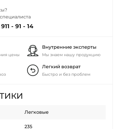
+38 (098) 911-911-4
сы?
- на Калиновой
 специалиста
+38 (077) 7-184-184
- Донецкое шоссе
911 - 91 - 14
+38 (050)-911-911-2
Внутренние эксперты
- Щепкина
ния цены
Мы знаем нашу продукцию
+38 (099)-643-33-77
- Тополь
Легкий возврат
+38 (068)-923-74-19
- Калиновая
воз
Быстро и без проблем
СТИКИ
Легковые
235