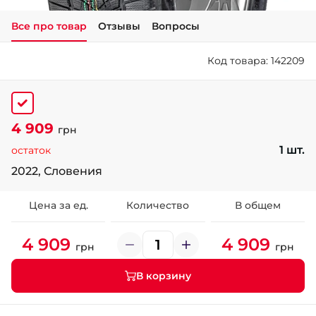
Все про товар
Отзывы
Вопросы
+38 (050)-911-911-2
- Щепкина
Код товара: 142209
+38 (099)-643-33-77
- Тополь
+38 (068)-923-74-19
- Калиновая
4 909
грн
1 шт.
остаток
2022, Словения
Цена за ед.
Количество
В общем
4 909
4 909
грн
грн
В корзину