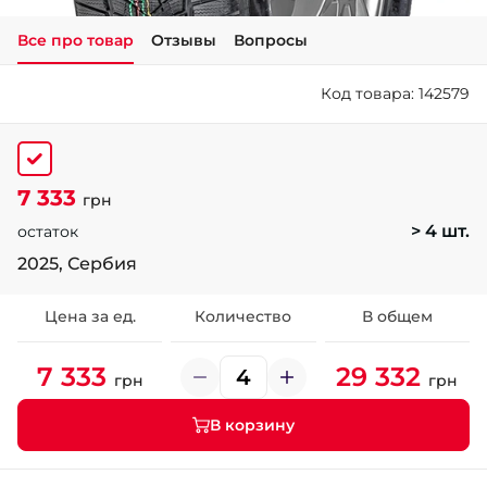
Все про товар
Отзывы
Вопросы
+38 (050)-911-911-2
- Щепкина
Код товара: 142579
+38 (099)-643-33-77
- Тополь
+38 (068)-923-74-19
- Калиновая
7 333
грн
> 4 шт.
остаток
2025, Сербия
Цена за ед.
Количество
В общем
7 333
29 332
грн
грн
В корзину