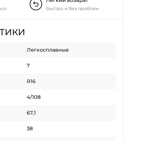
Легкий возврат
воз
Быстро и без проблем
СТИКИ
Легкосплавные
7
R16
4/108
67,1
38