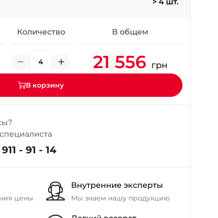
> 4 шт.
+38 (098) 911-911-4
- на Калиновой
+38 (077) 7-184-184
Количество
В общем
- Донецкое шоссе
21 556
грн
+38 (050)-911-911-2
- Щепкина
В корзину
+38 (099)-643-33-77
- Тополь
+38 (068)-923-74-19
сы?
- Калиновая
 специалиста
911 - 91 - 14
Внутренние эксперты
ния цены
Мы знаем нашу продукцию