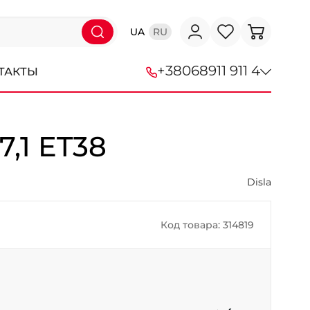
UA
RU
+38
068
911 911 4
ТАКТЫ
+38 (068) 911-911-4
,1 ET38
+38 (050) 911-911-4
Disla
+38 (067) 113-44-44
+38 (095) 276-44-44
Код товара: 314819
+38 (067) 911-14-14
- на Щепкина
+38 (098) 911-911-0
- на Тополе