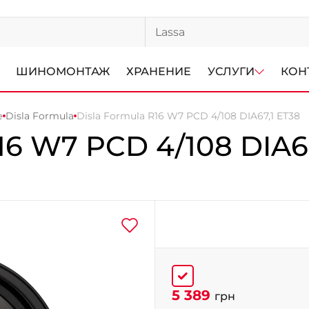
ШИНОМОНТАЖ
ХРАНЕНИЕ
УСЛУГИ
КОН
е
Disla Formula
Disla Formula R16 W7 PCD 4/108 DIA67,1 ET38
16 W7 PCD 4/108 DIA67
5 389
грн