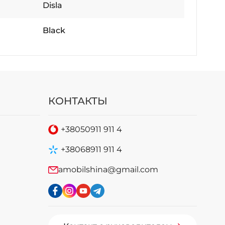
Disla
Black
КОНТАКТЫ
+38
050
911 911 4
+38
068
911 911 4
amobilshina@gmail.com