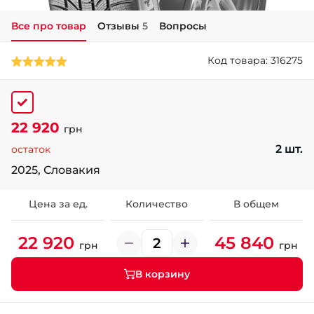
Все про товар
Отзывы
5
Вопросы
+38 (050)-911-911-2
- Щепкина
Код товара: 316275
+38 (099)-643-33-77
- Тополь
+38 (068)-923-74-19
- Калиновая
22 920
грн
2 шт.
остаток
2025, Словакия
Цена за ед.
Количество
В общем
22 920
45 840
грн
грн
В корзину