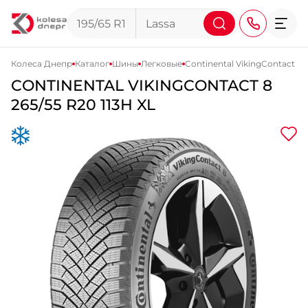
Колеса Днепр
Каталог
Шины
Легковые
Continental VikingContact 8
CONTINENTAL
VIKINGCONTACT 8
+38 (068) 911-911-4
265/55 R20 113H XL
+38 (050) 911-911-4
+38 (067) 113-44-44
+38 (095) 276-44-44
+38 (067) 911-14-14
- на Щепкина
+38 (098) 911-911-0
- на Тополе
+38 (098) 911-911-4
- на Калиновой
+38 (077) 7-184-184
- Донецкое шоссе