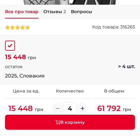
Все про товар
Отзывы
2
Вопросы
+38 (050)-911-911-2
- Щепкина
Код товара: 316265
+38 (099)-643-33-77
- Тополь
+38 (068)-923-74-19
- Калиновая
15 448
грн
> 4 шт.
остаток
2025, Словакия
Цена за ед.
Количество
В общем
15 448
61 792
грн
грн
В корзину