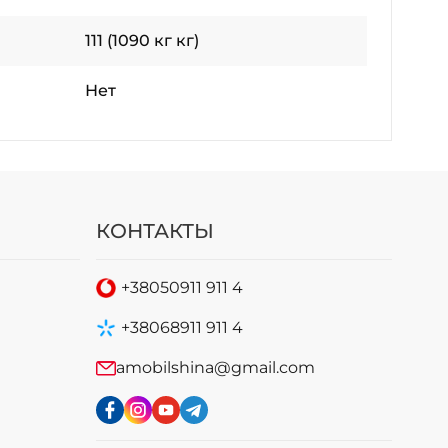
111 (1090 кг кг)
Нет
КОНТАКТЫ
+38
050
911 911 4
+38
068
911 911 4
amobilshina@gmail.com