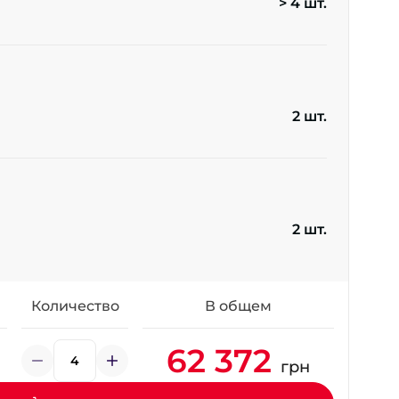
> 4 шт.
+38 (098) 911-911-4
- на Калиновой
+38 (077) 7-184-184
- Донецкое шоссе
2 шт.
+38 (050)-911-911-2
- Щепкина
+38 (099)-643-33-77
- Тополь
+38 (068)-923-74-19
- Калиновая
2 шт.
Количество
В общем
62 372
грн