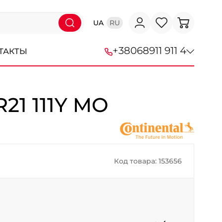
UA
RU
+38
068
911 911 4
ТАКТЫ
+38 (068) 911-911-4
R21 111Y MO
+38 (050) 911-911-4
+38 (067) 113-44-44
+38 (095) 276-44-44
Код товара: 153656
+38 (067) 911-14-14
- на Щепкина
+38 (098) 911-911-0
- на Тополе