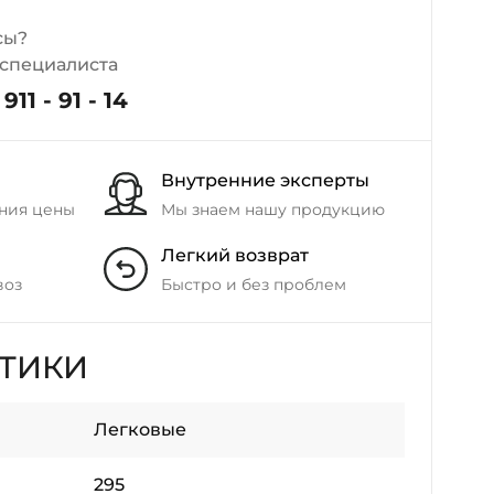
+38 (098) 911-911-4
сы?
- на Калиновой
 специалиста
+38 (077) 7-184-184
- Донецкое шоссе
911 - 91 - 14
+38 (050)-911-911-2
Внутренние эксперты
- Щепкина
ния цены
Мы знаем нашу продукцию
+38 (099)-643-33-77
- Тополь
Легкий возврат
+38 (068)-923-74-19
- Калиновая
воз
Быстро и без проблем
СТИКИ
Легковые
295