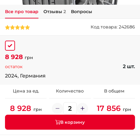
Все про товар
Отзывы
2
Вопросы
+38 (050)-911-911-2
- Щепкина
Код товара: 242686
+38 (099)-643-33-77
- Тополь
+38 (068)-923-74-19
- Калиновая
8 928
грн
2 шт.
остаток
2024, Германия
Цена за ед.
Количество
В общем
8 928
17 856
грн
грн
В корзину