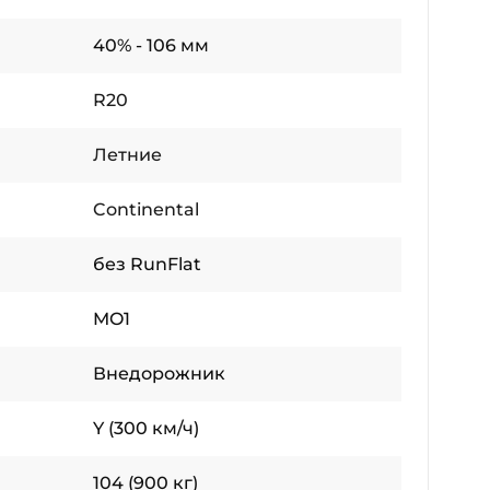
40% - 106 мм
R20
Летние
Continental
без RunFlat
MO1
Внедорожник
Y (300 км/ч)
104 (900 кг)