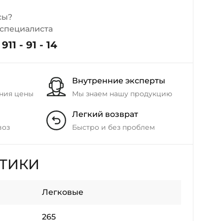
+38 (098) 911-911-4
сы?
- на Калиновой
 специалиста
+38 (077) 7-184-184
- Донецкое шоссе
911 - 91 - 14
+38 (050)-911-911-2
Внутренние эксперты
- Щепкина
ния цены
Мы знаем нашу продукцию
+38 (099)-643-33-77
- Тополь
Легкий возврат
+38 (068)-923-74-19
- Калиновая
воз
Быстро и без проблем
СТИКИ
Легковые
265