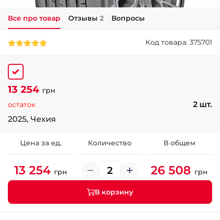
Все про товар
Отзывы
2
Вопросы
+38 (050)-911-911-2
- Щепкина
Код товара: 375701
+38 (099)-643-33-77
- Тополь
+38 (068)-923-74-19
- Калиновая
13 254
грн
2 шт.
остаток
2025, Чехия
Цена за ед.
Количество
В общем
13 254
26 508
грн
грн
В корзину