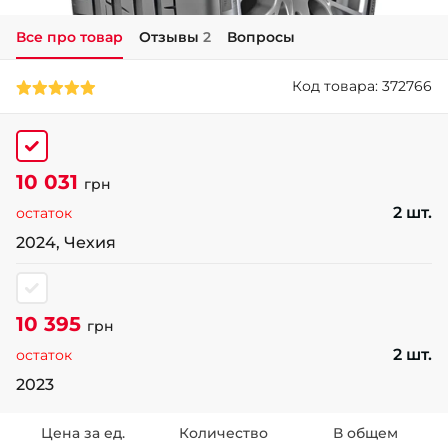
Все про товар
Отзывы
2
Вопросы
+38 (050)-911-911-2
- Щепкина
Код товара: 372766
+38 (099)-643-33-77
- Тополь
+38 (068)-923-74-19
- Калиновая
10 031
грн
2 шт.
остаток
2024, Чехия
10 395
грн
2 шт.
остаток
2023
Цена за ед.
Количество
В общем