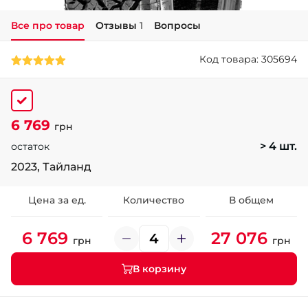
Все про товар
Отзывы
1
Вопросы
+38 (050)-911-911-2
- Щепкина
Код товара: 305694
+38 (099)-643-33-77
- Тополь
+38 (068)-923-74-19
- Калиновая
6 769
грн
> 4 шт.
остаток
2023, Тайланд
Цена за ед.
Количество
В общем
6 769
27 076
грн
грн
В корзину