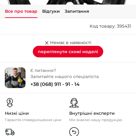
Все про товар
Відгуки
Запитання
+38 (050)-911-911-2
- Щепкіна
Код товару: 395431
+38 (099)-643-33-77
- Тополь
+38 (068)-923-74-19
Немає в наявності
- Калинова
переглянути схожі моделі
Є питання?
Запитайте нашого спеціаліста
+38 (068) 911 - 91 - 14
Низкі ціни
Внутрішні експерти
Гарантія співвідношення ціни
Ми знаємо нашу продукцію