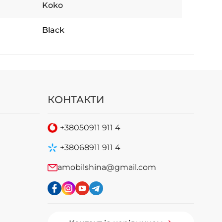
Koko
Black
КОНТАКТИ
+38
050
911 911 4
+38
068
911 911 4
amobilshina@gmail.com