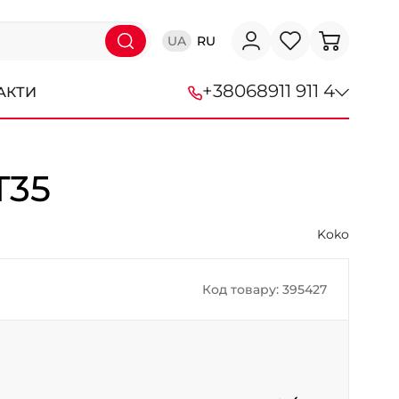
UA
RU
+38
068
911 911 4
АКТИ
+38 (068) 911-911-4
T35
+38 (050) 911-911-4
+38 (067) 113-44-44
Koko
+38 (095) 276-44-44
Код товару: 395427
+38 (067) 911-14-14
- на Щепкіна
+38 (098) 911-911-0
- на Тополі
+38 (098) 911-911-4