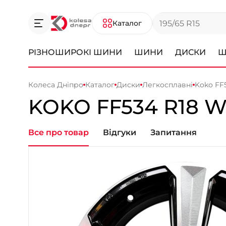
Каталог
РІЗНОШИРОКІ ШИНИ
ШИНИ
ДИСКИ
Ш
Колеса Дніпро
Каталог
Диски
Легкосплавні
Koko FF
KOKO
FF534
R18 W
Все про товар
Відгуки
Запитання