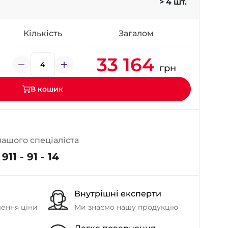
> 4 шт.
- на Калиновій
+38 (077) 7-184-184
- Донецьке шосе
Кількість
Загалом
33 164
+38 (050)-911-911-2
грн
- Щепкіна
+38 (099)-643-33-77
В кошик
- Тополь
+38 (068)-923-74-19
- Калинова
нашого спеціаліста
911 - 91 - 14
Внутрішні експерти
шення ціни
Ми знаємо нашу продукцію