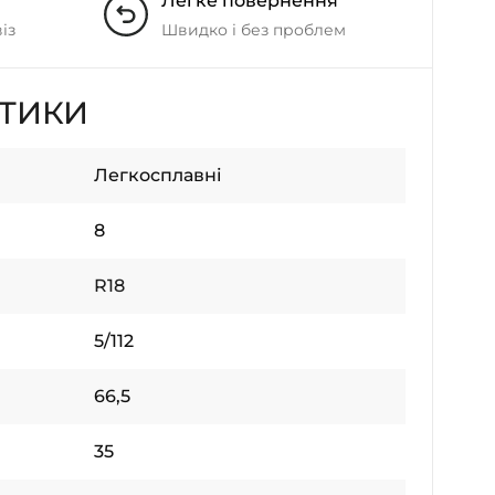
Легке повернення
із
Швидко і без проблем
СТИКИ
Легкосплавні
8
R18
5/112
66,5
35