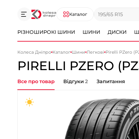
Каталог
РІЗНОШИРОКІ ШИНИ
ШИНИ
ДИСКИ
Ш
Колеса Дніпро
Каталог
Шини
Легкові
Pirelli PZero (P
PIRELLI
PZERO (PZ
Все про товар
Відгуки
2
Запитання