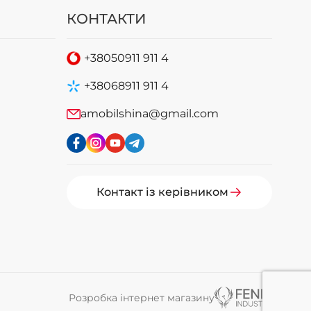
КОНТАКТИ
+38
050
911 911 4
+38
068
911 911 4
amobilshina@gmail.com
Контакт із керівником
Розробка інтернет магазину