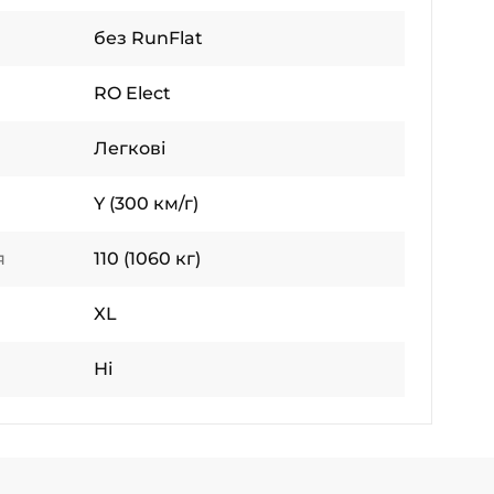
без RunFlat
RO Elect
Легкові
Y (300 км/г)
я
110 (1060 кг)
XL
Ні