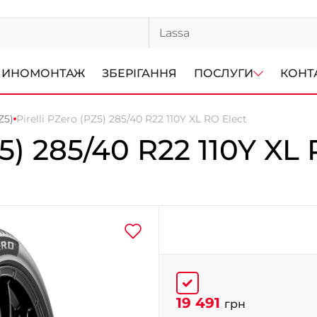
ИНОМОНТАЖ
ЗБЕРІГАННЯ
ПОСЛУГИ
КОНТ
Z5)
Pirelli PZero (PZ5) 285/40 R22 110Y XL RO Elect
5)
285/40 R22 110Y XL
19 491
грн