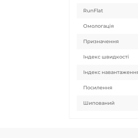
RunFlat
Омологація
Призначення
Індекс швидкості
Індекс навантаженн
Посилення
Шипований