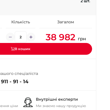
2 шт.
- на Калиновій
+38 (077) 7-184-184
- Донецьке шосе
Кількість
Загалом
+38 (050)-911-911-2
38 982
- Щепкіна
грн
+38 (099)-643-33-77
- Тополь
В кошик
+38 (068)-923-74-19
- Калинова
нашого спеціаліста
911 - 91 - 14
Внутрішні експерти
шення ціни
Ми знаємо нашу продукцію