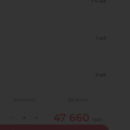
> 4 шт.
- на Калиновій
+38 (077) 7-184-184
- Донецьке шосе
+38 (050)-911-911-2
1 шт.
- Щепкіна
+38 (099)-643-33-77
- Тополь
+38 (068)-923-74-19
- Калинова
2 шт.
Кількість
Загалом
47 660
грн