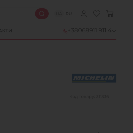
UA
RU
+38
068
911 911 4
АКТИ
+38 (068) 911-911-4
+38 (050) 911-911-4
+38 (067) 113-44-44
+38 (095) 276-44-44
Код товару: 311336
+38 (067) 911-14-14
- на Щепкіна
+38 (098) 911-911-0
- на Тополі
+38 (098) 911-911-4