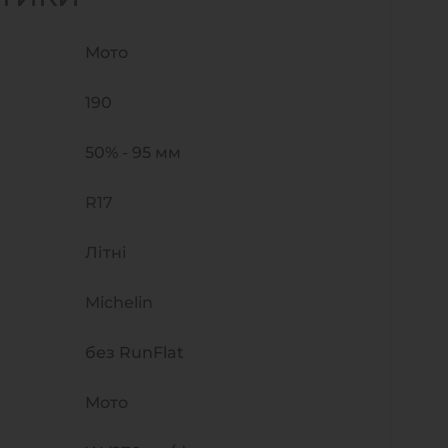
Мото
190
50% - 95 мм
R17
Літні
Michelin
без RunFlat
Мото