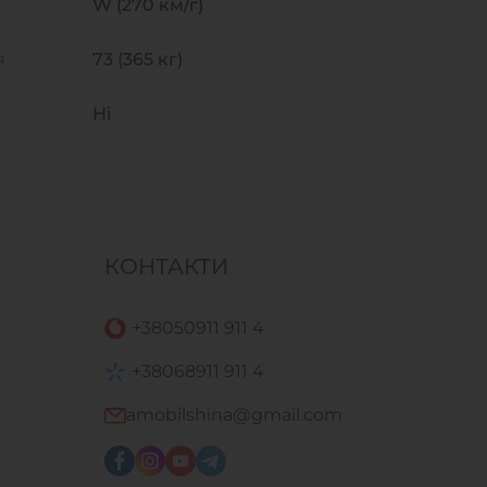
W (270 км/г)
я
73 (365 кг)
Ні
КОНТАКТИ
+38
050
911 911 4
+38
068
911 911 4
amobilshina@gmail.com