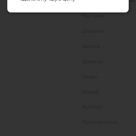
Тип шин
Ширина
Висота
Діаметр
Сезон
Бренд
RunFlat
Призначення