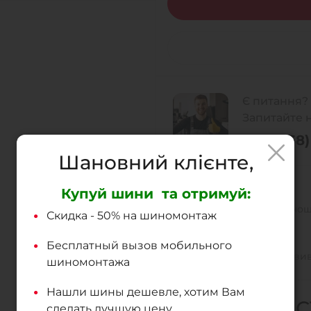
Є питання?
Запитайте 
+38 (068) 
Шановний клієнте,
Низкі ціни
Купуй шини та отримуй:
Гарантія співвідно
Скидка - 50% на шиномонтаж
Доставка
Бесплатный вызов мобильного
Доставка и самовив
шиномонтажа
Нашли шины дешевле, хотим Вам
ХАРАКТЕРИ
сделать лучшую цену