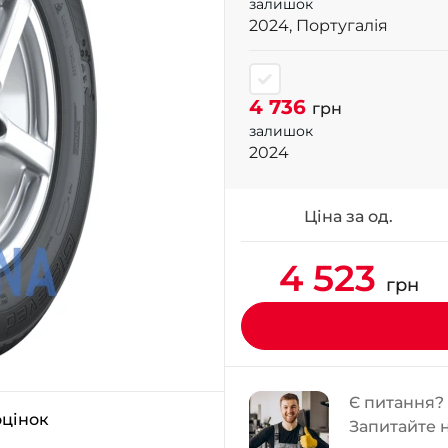
залишок
2024, Португалія
4 736
грн
залишок
2024
Ціна за од.
4 523
грн
Є питання?
оцінок
Запитайте 