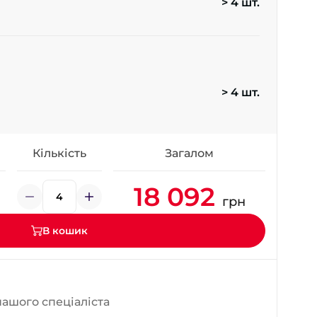
> 4 шт.
- на Калиновій
+38 (077) 7-184-184
- Донецьке шосе
+38 (050)-911-911-2
> 4 шт.
- Щепкіна
+38 (099)-643-33-77
- Тополь
+38 (068)-923-74-19
Кількість
Загалом
- Калинова
18 092
грн
В кошик
нашого спеціаліста