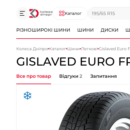
Каталог
РІЗНОШИРОКІ ШИНИ
ШИНИ
ДИСКИ
Ш
Колеса Дніпро
Каталог
Шини
Легкові
Gislaved Euro F
GISLAVED
EURO F
Все про товар
Відгуки
2
Запитання