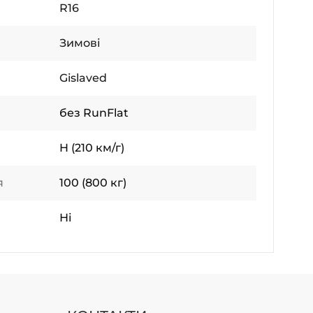
R16
Зимові
Gislaved
без RunFlat
H (210 км/г)
я
100 (800 кг)
Ні