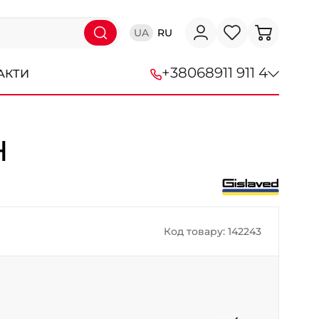
UA
RU
+38
068
911 911 4
АКТИ
+38 (068) 911-911-4
H
+38 (050) 911-911-4
+38 (067) 113-44-44
+38 (095) 276-44-44
Код товару: 142243
+38 (067) 911-14-14
- на Щепкіна
+38 (098) 911-911-0
- на Тополі
+38 (098) 911-911-4