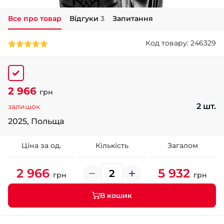
Все про товар
Відгуки
3
Запитання
+38 (050)-911-911-2
- Щепкіна
Код товару: 246329
+38 (099)-643-33-77
- Тополь
+38 (068)-923-74-19
- Калинова
2 966
грн
2 шт.
залишок
2025, Польща
Ціна за од.
Кількість
Загалом
2 966
5 932
грн
грн
В кошик