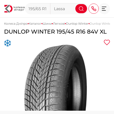
Колеса Дніпро
Каталог
Шини
Легкові
Dunlop Winter
Dunlop Winter 1
DUNLOP
WINTER
195/45 R16 84V XL
+38 (068) 911-911-4
+38 (050) 911-911-4
+38 (067) 113-44-44
+38 (095) 276-44-44
+38 (067) 911-14-14
- на Щепкіна
+38 (098) 911-911-0
- на Тополі
+38 (098) 911-911-4
- на Калиновій
+38 (077) 7-184-184
- Донецьке шосе