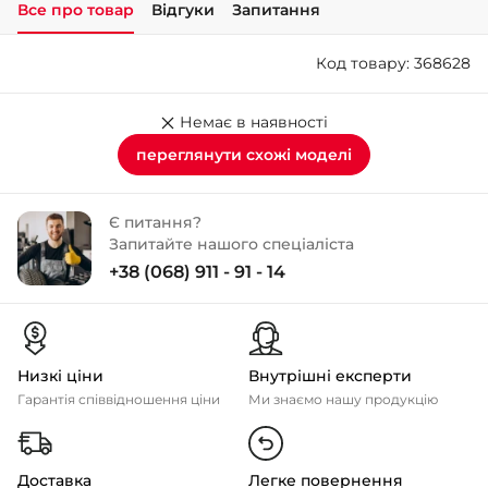
Все про товар
Відгуки
Запитання
+38 (050)-911-911-2
Код товару: 368628
- Щепкіна
+38 (099)-643-33-77
- Тополь
Немає в наявності
+38 (068)-923-74-19
переглянути схожі моделі
- Калинова
Є питання?
Запитайте нашого спеціаліста
+38 (068) 911 - 91 - 14
Низкі ціни
Внутрішні експерти
Гарантія співвідношення ціни
Ми знаємо нашу продукцію
Доставка
Легке повернення