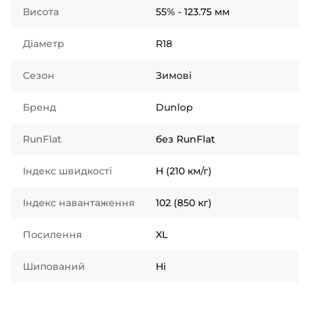
Висота
55% - 123.75 мм
Діаметр
R18
Сезон
Зимові
Бренд
Dunlop
RunFlat
без RunFlat
Індекс швидкості
H (210 км/г)
Індекс навантаження
102 (850 кг)
Посилення
XL
Шипований
Ні