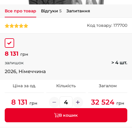
Все про товар
Відгуки
5
Запитання
+38 (050)-911-911-2
- Щепкіна
Код товару: 177700
+38 (099)-643-33-77
- Тополь
+38 (068)-923-74-19
- Калинова
8 131
грн
> 4 шт.
залишок
2026, Німеччина
Ціна за од.
Кількість
Загалом
8 131
32 524
грн
грн
В кошик