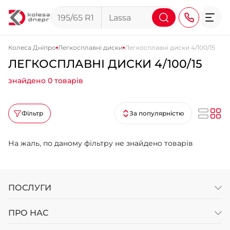
Колеса Дніпро
Легкосплавні диски
Легкосплавні диски 4/100/15
ЛЕГКОСПЛАВНІ ДИСКИ 4/100/15
+38 (068) 911-911-4
знайдено 0 товарів
+38 (050) 911-911-4
+38 (067) 113-44-44
Фільтр
За популярністю
+38 (095) 276-44-44
На жаль, по даному фільтру не знайдено товарів
+38 (067) 911-14-14
- на Щепкіна
+38 (098) 911-911-0
- на Тополі
ПОСЛУГИ
+38 (098) 911-911-4
- на Калиновій
ПРО НАС
+38 (077) 7-184-184
- Донецьке шосе