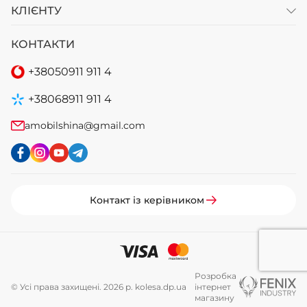
КЛІЄНТУ
+38 (050)-911-911-2
КОНТАКТИ
- Щепкіна
+38 (099)-643-33-77
+38
050
911 911 4
- Тополь
+38 (068)-923-74-19
+38
068
911 911 4
- Калинова
amobilshina@gmail.com
Контакт із керівником
Розробка
© Усі права захищені. 2026 р. kolesa.dp.ua
інтернет
магазину