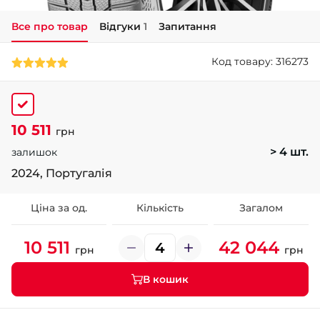
Все про товар
Відгуки
1
Запитання
+38 (050)-911-911-2
- Щепкіна
Код товару: 316273
+38 (099)-643-33-77
- Тополь
+38 (068)-923-74-19
- Калинова
10 511
грн
> 4 шт.
залишок
2024, Португалія
Ціна за од.
Кількість
Загалом
10 511
42 044
грн
грн
В кошик