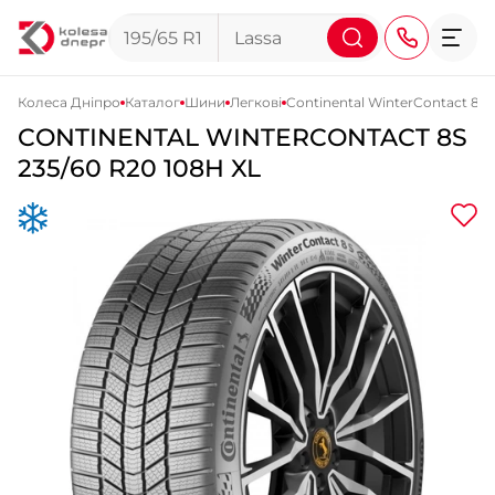
Колеса Дніпро
Каталог
Шини
Легкові
Continental WinterContact 8S
CONTINENTAL
WINTERCONTACT 8S
+38 (068) 911-911-4
235/60 R20 108H XL
+38 (050) 911-911-4
+38 (067) 113-44-44
+38 (095) 276-44-44
+38 (067) 911-14-14
- на Щепкіна
+38 (098) 911-911-0
- на Тополі
+38 (098) 911-911-4
- на Калиновій
+38 (077) 7-184-184
- Донецьке шосе